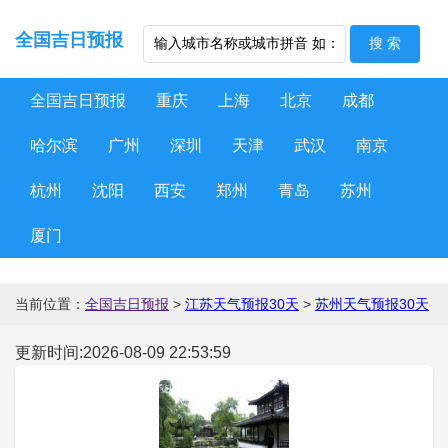
全国吉日预报
全国吉日预报
重庆
上海
北京
成都
哈尔滨
广州
深圳
天津
武汉
南京
杭州
沈阳
西安
郑州
青岛
苏州
厦门
当前位置：
全国吉日预报
>
江苏天气预报30天
>
苏州天气预报30天
更新时间:2026-08-09 22:53:59