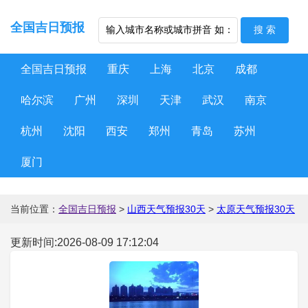
全国吉日预报
全国吉日预报
重庆
上海
北京
成都
哈尔滨
广州
深圳
天津
武汉
南京
杭州
沈阳
西安
郑州
青岛
苏州
厦门
当前位置：
全国吉日预报
>
山西天气预报30天
>
太原天气预报30天
更新时间:2026-08-09 17:12:04