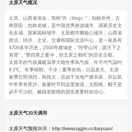
太原天气概况
太原，山西省省会，简称“并（bīng）”，别称并州，古
称晋阳，也称龙城，是中国优秀旅游城市、国家历史文
化名城、国家园林城市、太原都市圈核心城市，山西省
政治、经济、文化、交通和国际交流中心，是一座具有
4700多年历史，2500年建城史，“控带山河，踞天下之
肩背”，“襟四塞之要冲，控五原之都邑”的历史古都。
太原市的气侯属暖温带大陆性季风气侯，年平均气温约
9.3℃。冬季晴朗、干冷；夏季炎热，日温差大。太原
春季日照强烈，风很大，且由于当地产煤丰富，所以风
中常带有黑沙。春夏时节到这里旅游，太阳镜、帽子是
必不可少的。戴隐形眼镜的朋友更要特别当心。
太原天气30天调用
太原天气预报30天：http://www.qgjm.cc/taiyuan/