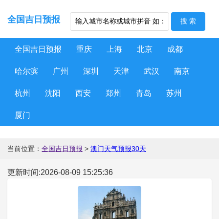
全国吉日预报
全国吉日预报
重庆
上海
北京
成都
哈尔滨
广州
深圳
天津
武汉
南京
杭州
沈阳
西安
郑州
青岛
苏州
厦门
当前位置：
全国吉日预报
>
澳门天气预报30天
更新时间:2026-08-09 15:25:36