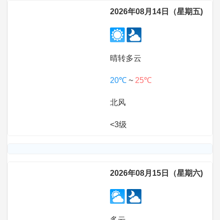
2026年08月14日（星期五)
晴转多云
20℃
~
25℃
北风
<3级
2026年08月15日（星期六)
多云