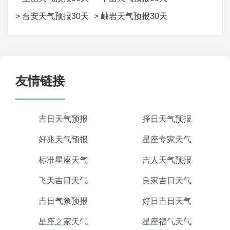
>
台安天气预报30天
>
岫岩天气预报30天
友情链接
吉日天气预报
择日天气预报
好兆天气预报
星座专家天气
标准星座天气
吉人天气预报
飞天吉日天气
良家吉日天气
吉日气象预报
好日吉日天气
星座之家天气
星座福气天气