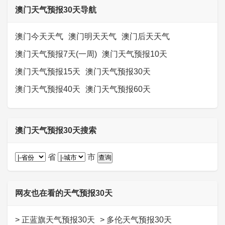
澳门天气预报30天导航
澳门今天天气
澳门明天天气
澳门后天天气
澳门天气预报7天(一周)
澳门天气预报10天
澳门天气预报15天
澳门天气预报30天
澳门天气预报40天
澳门天气预报60天
澳门天气预报30天搜索
省
市
网友也在看的天气预报30天
>
正蓝旗天气预报30天
>
多伦天气预报30天