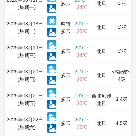
多云
北风
<3级
（星期一)
24℃
2026年08月18日
晴转
20℃
~
北风
<3级
（星期二)
多云
25℃
2026年08月19日
20℃
~
多云
北风
<3级
（星期三)
24℃
2026年08月20日
21℃
~
<3级转3-
多云
北风
（星期四)
26℃
4级
2026年08月21日
19℃
~
西北风转
多云
3-4级
（星期五)
25℃
北风
2026年08月22日
20℃
~
多云
北风
4-5级
（星期六)
26℃