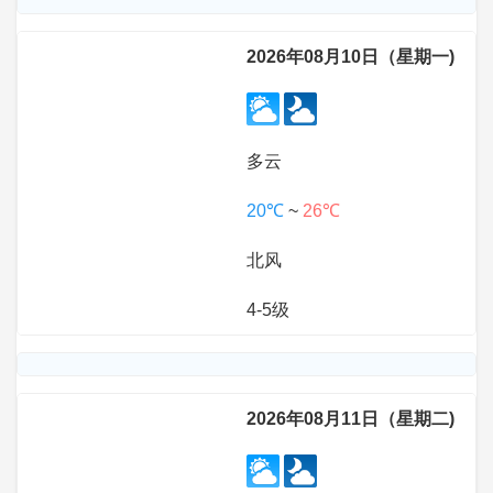
2026年08月10日（星期一)
多云
20℃
~
26℃
北风
4-5级
2026年08月11日（星期二)