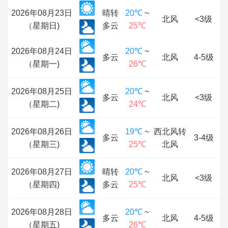
2026年08月23日
晴转
20℃
~
北风
<3级
（星期日)
多云
25℃
2026年08月24日
20℃
~
多云
北风
4-5级
（星期一)
26℃
2026年08月25日
20℃
~
多云
北风
<3级
（星期二)
24℃
2026年08月26日
19℃
~
西北风转
多云
3-4级
（星期三)
25℃
北风
2026年08月27日
晴转
20℃
~
北风
<3级
（星期四)
多云
25℃
2026年08月28日
20℃
~
多云
北风
4-5级
（星期五)
26℃