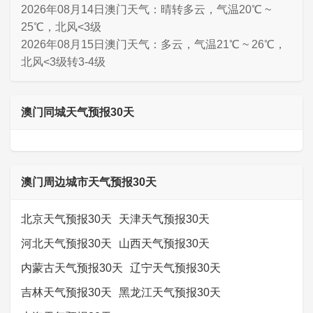
2026年08月14日澳门天气：晴转多云，气温20℃ ~
25℃，北风<3级
2026年08月15日澳门天气：多云，气温21℃ ~ 26℃，
北风<3级转3-4级
澳门同城天气预报30天
澳门周边城市天气预报30天
北京天气预报30天
天津天气预报30天
河北天气预报30天
山西天气预报30天
内蒙古天气预报30天
辽宁天气预报30天
吉林天气预报30天
黑龙江天气预报30天