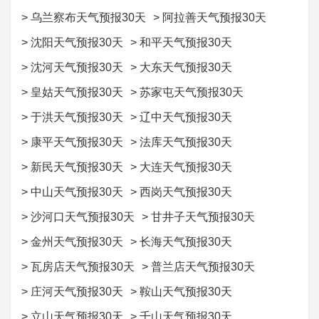
>
乌兰察布天气预报30天
>
阿拉善天气预报30天
>
沈阳天气预报30天
>
和平天气预报30天
>
沈河天气预报30天
>
大东天气预报30天
>
皇姑天气预报30天
>
苏家屯天气预报30天
>
于洪天气预报30天
>
辽中天气预报30天
>
康平天气预报30天
>
法库天气预报30天
>
新民天气预报30天
>
大连天气预报30天
>
中山天气预报30天
>
西岗天气预报30天
>
沙河口天气预报30天
>
甘井子天气预报30天
>
金州天气预报30天
>
长海天气预报30天
>
瓦房店天气预报30天
>
普兰店天气预报30天
>
庄河天气预报30天
>
鞍山天气预报30天
>
立山天气预报30天
>
千山天气预报30天