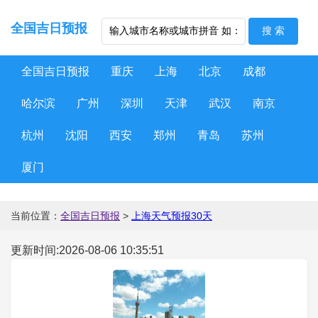
全国吉日预报
全国吉日预报
重庆
上海
北京
成都
哈尔滨
广州
深圳
天津
武汉
南京
杭州
沈阳
西安
郑州
青岛
苏州
厦门
当前位置：
全国吉日预报
>
上海天气预报30天
更新时间:2026-08-06 10:35:51