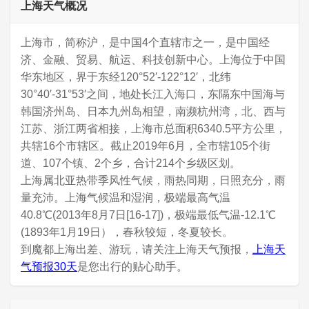
上海天气概况
上海市，简称沪，是中国4个直辖市之一，是中国经
济、金融、贸易、航运、科技创新中心。上海位于中国
华东地区，界于东经120°52′-122°12′，北纬
30°40′-31°53′之间，地处长江入海口，东隔东中国海与
韩国济州岛、日本九州岛相望，南濒杭州湾，北、西与
江苏、浙江两省相接，上海市总面积6340.5平方公里，
共辖16个市辖区。截止2019年6月，全市辖105个街
道、107个镇、2个乡，合计214个乡级区划。
上海属北亚热带季风性气候，雨热同期，日照充分，雨
量充沛。上海气候温和湿润，极端最高气温
40.8℃(2013年8月7日[16-17])，极端最低气温-12.1℃
(1893年1月19日），春秋较短，冬夏较长。
到魔都上海出差、游玩，请关注上海天气预报，
上海天
气预报30天
是您出行的贴心助手。