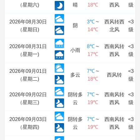
（星期六)
晴
18℃
西风
级
2026年08月30日
3℃
~
西风转西
<3
阴
（星期日)
14℃
北风
级
2026年08月31日
8℃
~
西南风转
<3
小雨
（星期一)
17℃
西风
级
2026年09月01日
7℃
~
<3
多云
西风转
（星期二)
18℃
级
2026年09月02日
阴转多
7℃
~
西南风转
<3
（星期三)
云
19℃
西风
级
2026年09月03日
阴转多
7℃
~
西南风转
<3
（星期四)
云
19℃
西风
级