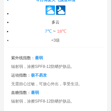
多云
7℃
~
18℃
<3级
紫外线指数：
最弱
辐射弱，涂擦SPF8-12防晒护肤品。
运动指数：
极不易发
无需担心过敏，可放心外出，享受生活。
血糖指数：
最弱
辐射弱，涂擦SPF8-12防晒护肤品。