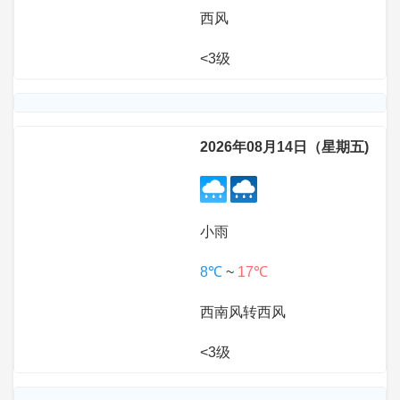
西风
<3级
2026年08月14日（星期五)
小雨
8℃
~
17℃
西南风转西风
<3级