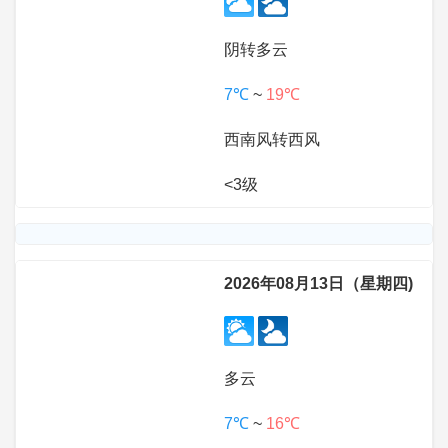
阴转多云
7℃
~
19℃
西南风转西风
<3级
2026年08月13日（星期四)
多云
7℃
~
16℃