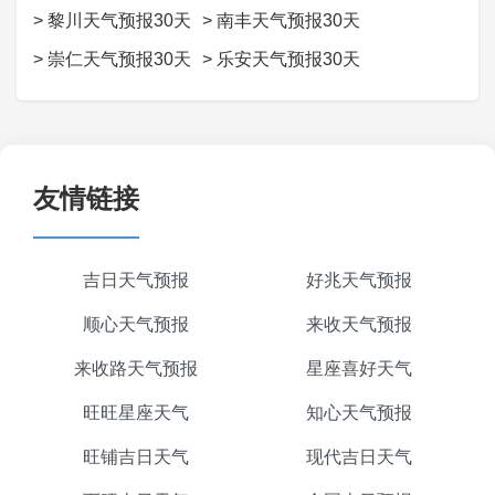
>
黎川天气预报30天
>
南丰天气预报30天
>
崇仁天气预报30天
>
乐安天气预报30天
友情链接
吉日天气预报
好兆天气预报
顺心天气预报
来收天气预报
来收路天气预报
星座喜好天气
旺旺星座天气
知心天气预报
旺铺吉日天气
现代吉日天气