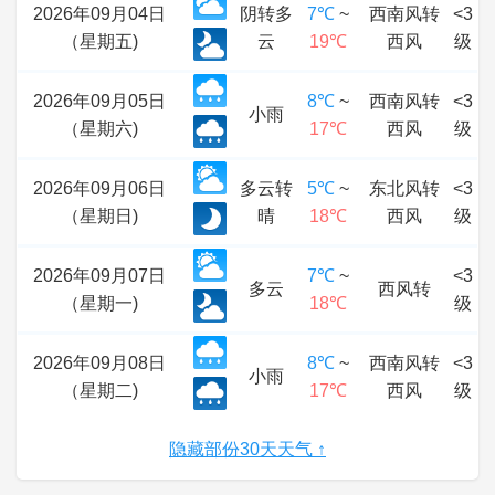
2026年09月04日
阴转多
7℃
~
西南风转
<3
（星期五)
云
19℃
西风
级
2026年09月05日
8℃
~
西南风转
<3
小雨
（星期六)
17℃
西风
级
2026年09月06日
多云转
5℃
~
东北风转
<3
（星期日)
晴
18℃
西风
级
2026年09月07日
7℃
~
<3
多云
西风转
（星期一)
18℃
级
2026年09月08日
8℃
~
西南风转
<3
小雨
（星期二)
17℃
西风
级
隐藏部份30天天气 ↑