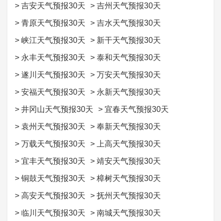
>
吉安天气预报30天
>
吉州天气预报30天
>
青原天气预报30天
>
吉水天气预报30天
>
峡江天气预报30天
>
新干天气预报30天
>
永丰天气预报30天
>
泰和天气预报30天
>
遂川天气预报30天
>
万安天气预报30天
>
安福天气预报30天
>
永新天气预报30天
>
井冈山天气预报30天
>
宜春天气预报30天
>
袁州天气预报30天
>
奉新天气预报30天
>
万载天气预报30天
>
上高天气预报30天
>
宜丰天气预报30天
>
靖安天气预报30天
>
铜鼓天气预报30天
>
樟树天气预报30天
>
高安天气预报30天
>
抚州天气预报30天
>
临川天气预报30天
>
南城天气预报30天