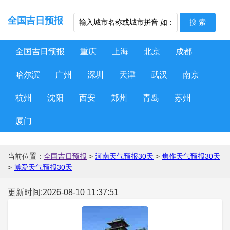
全国吉日预报
全国吉日预报
重庆
上海
北京
成都
哈尔滨
广州
深圳
天津
武汉
南京
杭州
沈阳
西安
郑州
青岛
苏州
厦门
当前位置：
全国吉日预报
>
河南天气预报30天
>
焦作天气预报30天
>
博爱天气预报30天
更新时间:2026-08-10 11:37:51