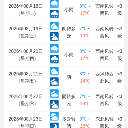
2026年08月18日
8℃
~
西南风转
<3
小雨
（星期二)
17℃
西风
级
2026年08月19日
阴转多
7℃
~
西南风转
<3
（星期三)
云
19℃
西风
级
2026年08月20日
8℃
~
西南风转
<3
小雨
（星期四)
17℃
西风
级
2026年08月21日
3℃
~
西风转西
<3
阴
（星期五)
14℃
北风
级
2026年08月22日
阴转多
7℃
~
西南风转
<3
（星期六)
云
19℃
西风
级
2026年08月23日
多云转
5℃
~
东北风转
<3
（星期日)
晴
18℃
西风
级