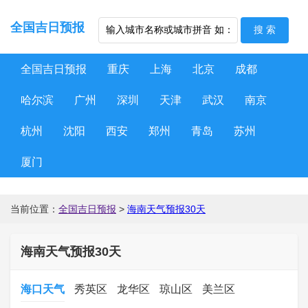
全国吉日预报
全国吉日预报
重庆
上海
北京
成都
哈尔滨
广州
深圳
天津
武汉
南京
杭州
沈阳
西安
郑州
青岛
苏州
厦门
当前位置：
全国吉日预报
>
海南天气预报30天
海南天气预报30天
海口天气
秀英区
龙华区
琼山区
美兰区