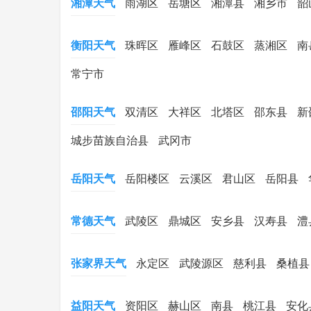
湘潭天气
雨湖区
岳塘区
湘潭县
湘乡市
韶
衡阳天气
珠晖区
雁峰区
石鼓区
蒸湘区
南
常宁市
邵阳天气
双清区
大祥区
北塔区
邵东县
新
城步苗族自治县
武冈市
岳阳天气
岳阳楼区
云溪区
君山区
岳阳县
常德天气
武陵区
鼎城区
安乡县
汉寿县
澧
张家界天气
永定区
武陵源区
慈利县
桑植县
益阳天气
资阳区
赫山区
南县
桃江县
安化