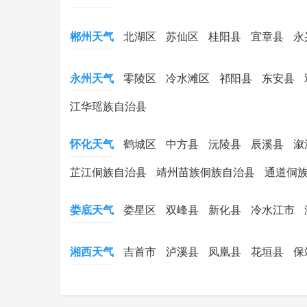
郴州天气
北湖区
苏仙区
桂阳县
宜章县
永
永州天气
零陵区
冷水滩区
祁阳县
东安县
江华瑶族自治县
怀化天气
鹤城区
中方县
沅陵县
辰溪县
溆
芷江侗族自治县
靖州苗族侗族自治县
通道侗
娄底天气
娄星区
双峰县
新化县
冷水江市
湘西天气
吉首市
泸溪县
凤凰县
花垣县
保