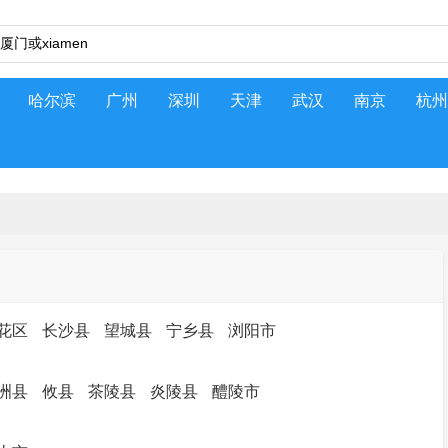
哈尔滨
广州
深圳
天津
武汉
南京
杭州
花区
长沙县
望城县
宁乡县
浏阳市
洲县
攸县
茶陵县
炎陵县
醴陵市