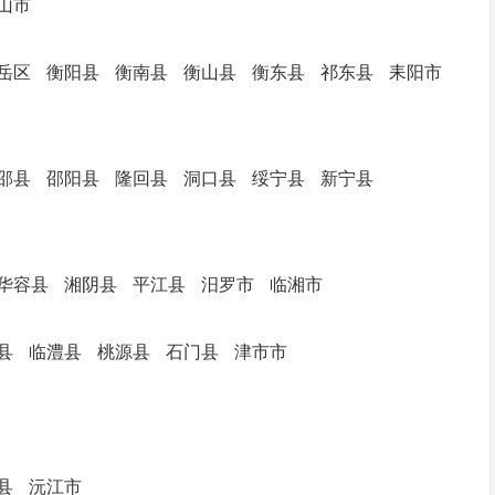
山市
岳区
衡阳县
衡南县
衡山县
衡东县
祁东县
耒阳市
邵县
邵阳县
隆回县
洞口县
绥宁县
新宁县
华容县
湘阴县
平江县
汨罗市
临湘市
县
临澧县
桃源县
石门县
津市市
县
沅江市