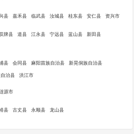
兴县
嘉禾县
临武县
汝城县
桂东县
安仁县
资兴市
双牌县
道县
江永县
宁远县
蓝山县
新田县
浦县
会同县
麻阳苗族自治县
新晃侗族自治县
族自治县
洪江市
涟源市
靖县
古丈县
永顺县
龙山县