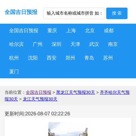
全国吉日预报
全国吉日预报
重庆
上海
北京
成都
哈尔滨
广州
深圳
天津
武汉
南京
杭州
沈阳
西安
郑州
青岛
苏州
厦门
当前位置：
全国吉日预报
>
黑龙江天气预报30天
>
齐齐哈尔天气预
报30天
>
龙江天气预报30天
更新时间:2026-08-07 02:22:26