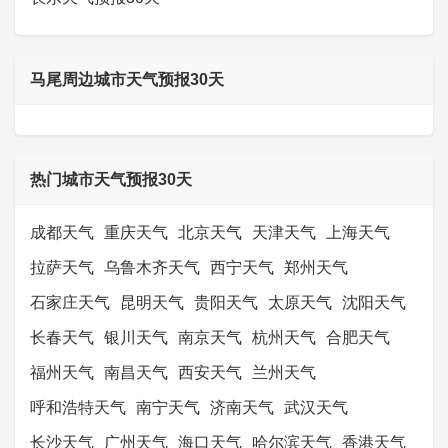
马尾周边城市天气预报30天
热门城市天气预报30天
成都天气
重庆天气
北京天气
天津天气
上海天气
拉萨天气
乌鲁木齐天气
西宁天气
郑州天气
石家庄天气
昆明天气
贵阳天气
太原天气
沈阳天气
长春天气
银川天气
南京天气
杭州天气
合肥天气
福州天气
南昌天气
西安天气
兰州天气
呼和浩特天气
南宁天气
济南天气
武汉天气
长沙天气
广州天气
海口天气
哈尔滨天气
香港天气