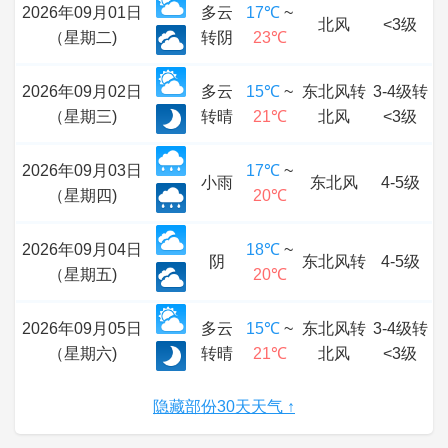
2026年09月01日
多云
17℃
~
北风
<3级
（星期二)
转阴
23℃
2026年09月02日
多云
15℃
~
东北风转
3-4级转
（星期三)
转晴
21℃
北风
<3级
2026年09月03日
17℃
~
小雨
东北风
4-5级
（星期四)
20℃
2026年09月04日
18℃
~
阴
东北风转
4-5级
（星期五)
20℃
2026年09月05日
多云
15℃
~
东北风转
3-4级转
（星期六)
转晴
21℃
北风
<3级
隐藏部份30天天气 ↑