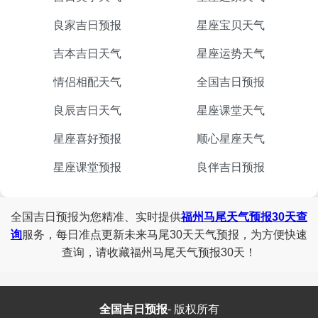
良家吉日预报
星座宝贝天气
吉本吉日天气
星座运势天气
情侣相配天气
全国吉日预报
良辰吉日天气
星座课堂天气
星座喜好预报
顺心星座天气
星座课堂预报
良伴吉日预报
全国吉日预报为您精准、实时提供
福州马尾天气预报30天查
询
服务，每日准点更新未来马尾30天天气预报，为方便快速
查询，请收藏福州马尾天气预报30天！
全国吉日预报
-
版权所有