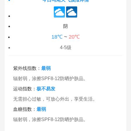
阴
18℃
~
20℃
4-5级
紫外线指数：
最弱
辐射弱，涂擦SPF8-12防晒护肤品。
运动指数：
极不易发
无需担心过敏，可放心外出，享受生活。
血糖指数：
最弱
辐射弱，涂擦SPF8-12防晒护肤品。