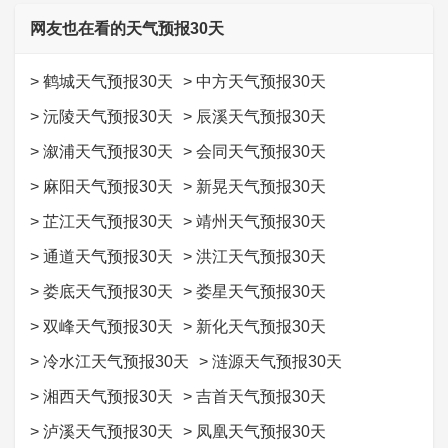
网友也在看的天气预报30天
>
鹤城天气预报30天
>
中方天气预报30天
>
沅陵天气预报30天
>
辰溪天气预报30天
>
溆浦天气预报30天
>
会同天气预报30天
>
麻阳天气预报30天
>
新晃天气预报30天
>
芷江天气预报30天
>
靖州天气预报30天
>
通道天气预报30天
>
洪江天气预报30天
>
娄底天气预报30天
>
娄星天气预报30天
>
双峰天气预报30天
>
新化天气预报30天
>
冷水江天气预报30天
>
涟源天气预报30天
>
湘西天气预报30天
>
吉首天气预报30天
>
泸溪天气预报30天
>
凤凰天气预报30天