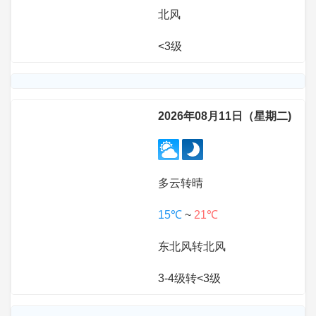
北风
<3级
2026年08月11日（星期二)
多云转晴
15℃
~
21℃
东北风转北风
3-4级转<3级