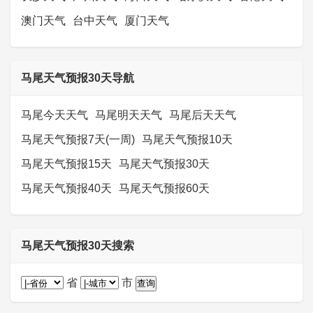
澳门天气
台中天气
厦门天气
马尾天气预报30天导航
马尾今天天气
马尾明天天气
马尾后天天气
马尾天气预报7天(一周)
马尾天气预报10天
马尾天气预报15天
马尾天气预报30天
马尾天气预报40天
马尾天气预报60天
马尾天气预报30天搜索
省
市