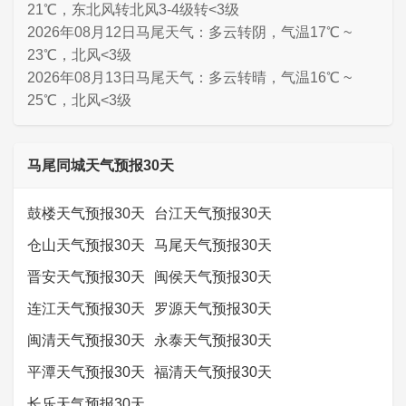
21℃，东北风转北风3-4级转<3级
2026年08月12日马尾天气：多云转阴，气温17℃ ~
23℃，北风<3级
2026年08月13日马尾天气：多云转晴，气温16℃ ~
25℃，北风<3级
马尾同城天气预报30天
鼓楼天气预报30天
台江天气预报30天
仓山天气预报30天
马尾天气预报30天
晋安天气预报30天
闽侯天气预报30天
连江天气预报30天
罗源天气预报30天
闽清天气预报30天
永泰天气预报30天
平潭天气预报30天
福清天气预报30天
长乐天气预报30天