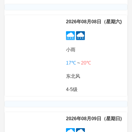
2026年08月08日（星期六)
小雨
17℃
~
20℃
东北风
4-5级
2026年08月09日（星期日)