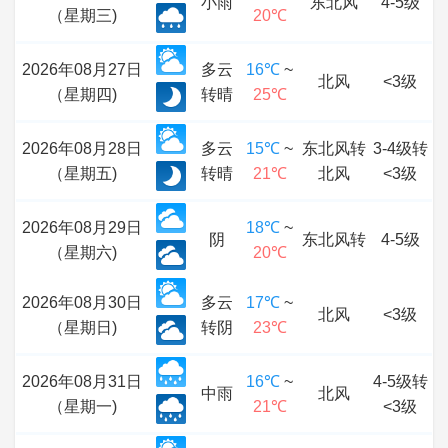
小雨
东北风
4-5级
（星期三)
20℃
2026年08月27日
多云
16℃
~
北风
<3级
（星期四)
转晴
25℃
2026年08月28日
多云
15℃
~
东北风转
3-4级转
（星期五)
转晴
21℃
北风
<3级
2026年08月29日
18℃
~
阴
东北风转
4-5级
（星期六)
20℃
2026年08月30日
多云
17℃
~
北风
<3级
（星期日)
转阴
23℃
2026年08月31日
16℃
~
4-5级转
中雨
北风
（星期一)
21℃
<3级