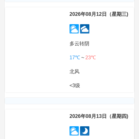
2026年08月12日（星期三)
多云转阴
17℃
~
23℃
北风
<3级
2026年08月13日（星期四)