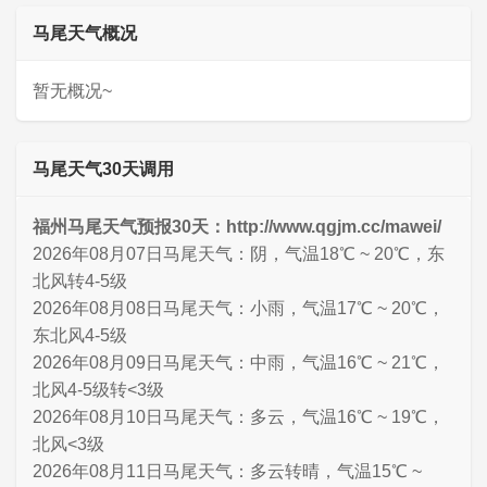
马尾天气概况
暂无概况~
马尾天气30天调用
福州马尾天气预报30天：http://www.qgjm.cc/mawei/
2026年08月07日马尾天气：阴，气温18℃ ~ 20℃，东
北风转4-5级
2026年08月08日马尾天气：小雨，气温17℃ ~ 20℃，
东北风4-5级
2026年08月09日马尾天气：中雨，气温16℃ ~ 21℃，
北风4-5级转<3级
2026年08月10日马尾天气：多云，气温16℃ ~ 19℃，
北风<3级
2026年08月11日马尾天气：多云转晴，气温15℃ ~