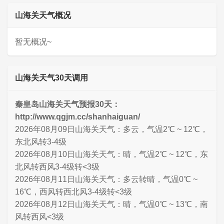
山海关天气概况
暂无概况~
山海关天气30天调用
秦皇岛山海关天气预报30天：
http://www.qgjm.cc/shanhaiguan/
2026年08月09日山海关天气：多云，气温2℃ ~ 12℃，
东北风转3-4级
2026年08月10日山海关天气：晴，气温2℃ ~ 12℃，东
北风转西风3-4级转<3级
2026年08月11日山海关天气：多云转晴，气温0℃ ~
16℃，西风转西北风3-4级转<3级
2026年08月12日山海关天气：晴，气温0℃ ~ 13℃，南
风转西风<3级