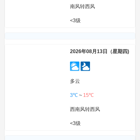
南风转西风
<3级
2026年08月13日（星期四)
多云
3℃
~
15℃
西南风转西风
<3级