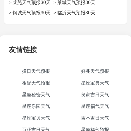
>
莱芜天气预报30天
>
莱城天气预报30天
>
钢城天气预报30天
>
临沂天气预报30天
友情链接
择日天气预报
好兆天气预报
相配天气预报
星座宝典天气
星座秘密天气
良家吉日天气
星座乐园天气
星座福气天气
星座宝贝天气
吉本吉日天气
百旺吉日天气
星座福气预报