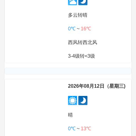
多云转晴
0℃
~
16℃
西风转西北风
3-4级转<3级
2026年08月12日（星期三)
晴
0℃
~
13℃