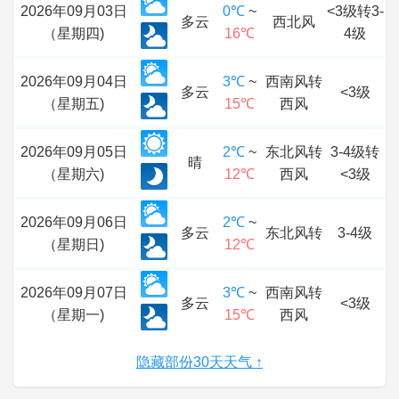
2026年09月03日
0℃
~
<3级转3-
多云
西北风
（星期四)
16℃
4级
2026年09月04日
3℃
~
西南风转
多云
<3级
（星期五)
15℃
西风
2026年09月05日
2℃
~
东北风转
3-4级转
晴
（星期六)
12℃
西风
<3级
2026年09月06日
2℃
~
多云
东北风转
3-4级
（星期日)
12℃
2026年09月07日
3℃
~
西南风转
多云
<3级
（星期一)
15℃
西风
隐藏部份30天天气 ↑