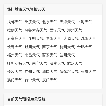
热门城市天气预报30天
成都天气
重庆天气
北京天气
天津天气
上海天气
拉萨天气
乌鲁木齐天气
西宁天气
郑州天气
石家庄天气
昆明天气
贵阳天气
太原天气
沈阳天气
长春天气
银川天气
南京天气
杭州天气
合肥天气
福州天气
南昌天气
西安天气
兰州天气
呼和浩特天气
南宁天气
济南天气
武汉天气
长沙天气
广州天气
海口天气
哈尔滨天气
香港天气
澳门天气
台中天气
厦门天气
台前天气预报30天导航