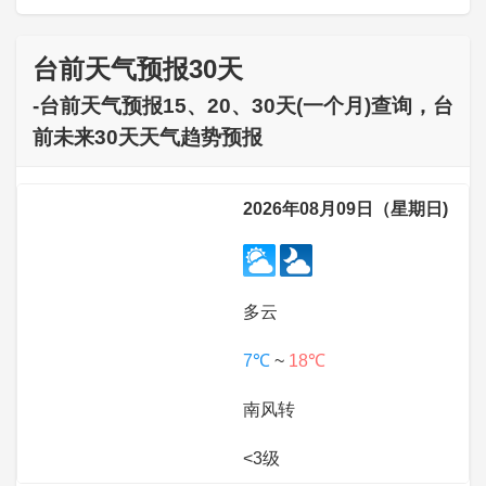
台前天气预报30天
-台前天气预报15、20、30天(一个月)查询，台
前未来30天天气趋势预报
2026年08月09日（星期日)
多云
7℃
~
18℃
南风转
<3级