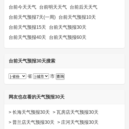
台前今天天气
台前明天天气
台前后天天气
台前天气预报7天(一周)
台前天气预报10天
台前天气预报15天
台前天气预报30天
台前天气预报40天
台前天气预报60天
台前天气预报30天搜索
省
市
网友也在看的天气预报30天
>
长海天气预报30天
>
瓦房店天气预报30天
>
普兰店天气预报30天
>
庄河天气预报30天