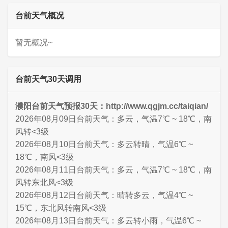
台前天气概况
暂无概况~
台前天气30天调用
濮阳台前天气预报30天：http://www.qgjm.cc/taiqian/
2026年08月09日台前天气：多云，气温7℃ ~ 18℃，南
风转<3级
2026年08月10日台前天气：多云转晴，气温6℃ ~
18℃，南风<3级
2026年08月11日台前天气：多云，气温7℃ ~ 18℃，南
风转东北风<3级
2026年08月12日台前天气：晴转多云，气温4℃ ~
15℃，东北风转南风<3级
2026年08月13日台前天气：多云转小雨，气温6℃ ~