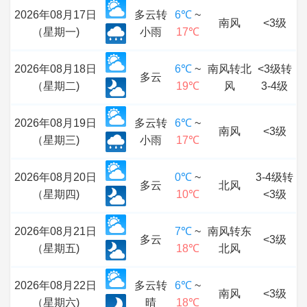
2026年08月17日
多云转
6℃
~
南风
<3级
（星期一)
小雨
17℃
2026年08月18日
6℃
~
南风转北
<3级转
多云
（星期二)
19℃
风
3-4级
2026年08月19日
多云转
6℃
~
南风
<3级
（星期三)
小雨
17℃
2026年08月20日
0℃
~
3-4级转
多云
北风
（星期四)
10℃
<3级
2026年08月21日
7℃
~
南风转东
多云
<3级
（星期五)
18℃
北风
2026年08月22日
多云转
6℃
~
南风
<3级
（星期六)
晴
18℃