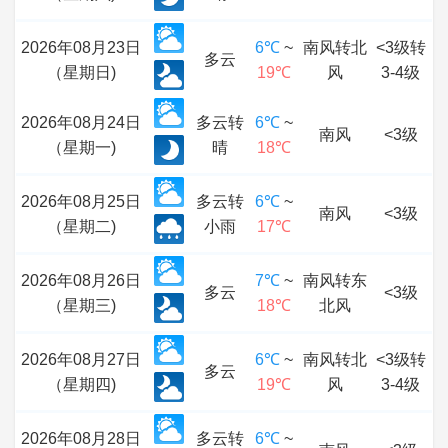
2026年08月23日
6℃
~
南风转北
<3级转
多云
（星期日)
19℃
风
3-4级
2026年08月24日
多云转
6℃
~
南风
<3级
（星期一)
晴
18℃
2026年08月25日
多云转
6℃
~
南风
<3级
（星期二)
小雨
17℃
2026年08月26日
7℃
~
南风转东
多云
<3级
（星期三)
18℃
北风
2026年08月27日
6℃
~
南风转北
<3级转
多云
（星期四)
19℃
风
3-4级
2026年08月28日
多云转
6℃
~