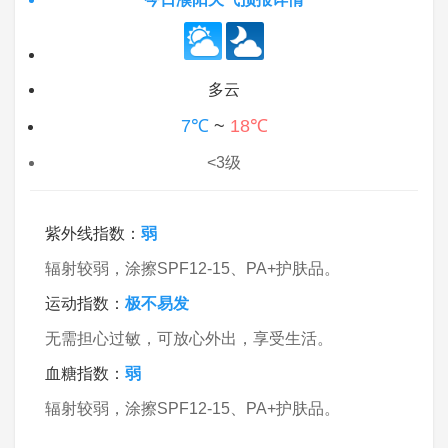
多云
7℃
~
18℃
<3级
紫外线指数：
弱
辐射较弱，涂擦SPF12-15、PA+护肤品。
运动指数：
极不易发
无需担心过敏，可放心外出，享受生活。
血糖指数：
弱
辐射较弱，涂擦SPF12-15、PA+护肤品。