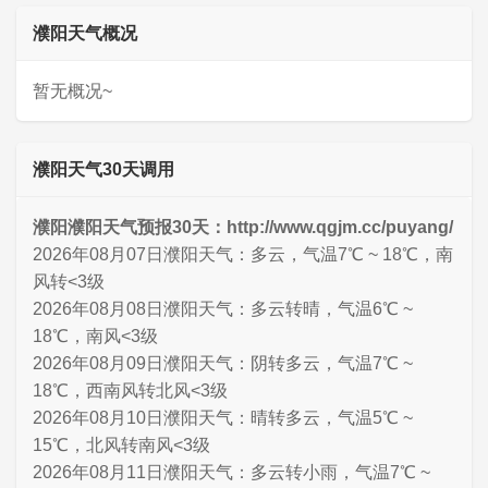
濮阳天气概况
暂无概况~
濮阳天气30天调用
濮阳濮阳天气预报30天：http://www.qgjm.cc/puyang/
2026年08月07日濮阳天气：多云，气温7℃ ~ 18℃，南
风转<3级
2026年08月08日濮阳天气：多云转晴，气温6℃ ~
18℃，南风<3级
2026年08月09日濮阳天气：阴转多云，气温7℃ ~
18℃，西南风转北风<3级
2026年08月10日濮阳天气：晴转多云，气温5℃ ~
15℃，北风转南风<3级
2026年08月11日濮阳天气：多云转小雨，气温7℃ ~