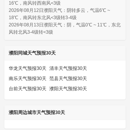
16℃，南风转西南风<3级
2026年08月12日濮阳天气：阴转多云，气温6℃ ~
18℃，南风转东北风<3级转3-4级
2026年08月13日濮阳天气：阴，气温0℃ ~ 11℃，东北
风转北风3-4级转<3级
濮阳同城天气预报30天
华龙天气预报30天
清丰天气预报30天
南乐天气预报30天
范县天气预报30天
台前天气预报30天
濮阳天气预报30天
濮阳周边城市天气预报30天