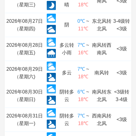
南风
<3级
（星期三)
晴
18℃
2026年08月27日
0℃
~
东北风转
3-4级转
阴
（星期四)
11℃
北风
<3级
2026年08月28日
多云转
7℃
~
南风转西
<3级
（星期五)
小雨
16℃
南风
2026年08月29日
7℃
~
多云
南风转
<3级
（星期六)
18℃
2026年08月30日
阴转多
6℃
~
南风转东
<3级转
（星期日)
云
18℃
北风
3-4级
2026年08月31日
阴转多
7℃
~
西南风转
<3级
（星期一)
云
18℃
北风