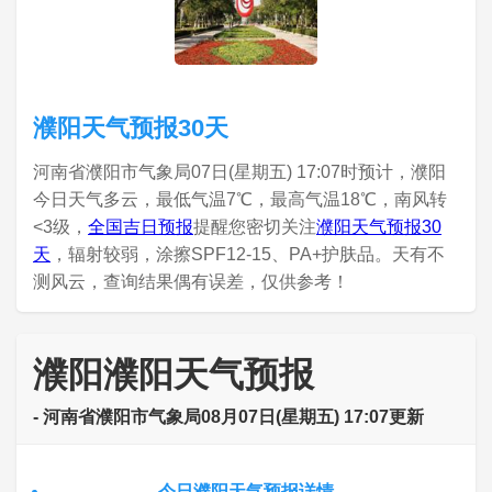
濮阳天气预报30天
河南省濮阳市气象局07日(星期五) 17:07时预计，濮阳
今日天气多云，最低气温7℃，最高气温18℃，南风转
<3级，
全国吉日预报
提醒您密切关注
濮阳天气预报30
天
，辐射较弱，涂擦SPF12-15、PA+护肤品。天有不
测风云，查询结果偶有误差，仅供参考！
濮阳濮阳天气预报
- 河南省濮阳市气象局08月07日(星期五) 17:07更新
今日濮阳天气预报详情